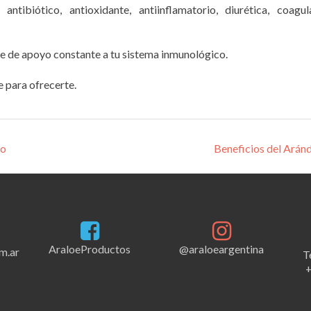
antibiótico, antioxidante, antiinflamatorio, diurética, coagul
rve de apoyo constante a tu sistema inmunológico.
e para ofrecerte.
lo
Beneficios del Ará
AraloeProductos
@araloeargentina
m.ar
T
+