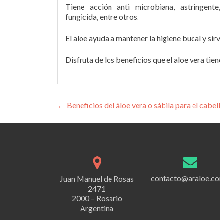
Tiene acción anti microbiana, astringente, 
fungicida, entre otros.
El aloe ayuda a mantener la higiene bucal y si
Disfruta de los beneficios que el aloe vera tien
Navegación
←
Beneficios del áloe vera o sábila para el cabel
de
entradas
contacto@araloe.co
Juan Manuel de Rosas
2471
2000 – Rosario
Argentina