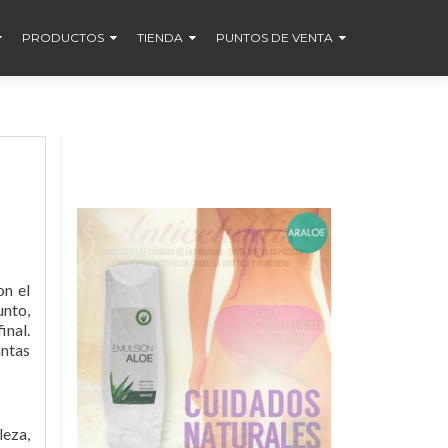
PRODUCTOS
TIENDA
PUNTOS DE VENTA
on el
nto,
inal.
ntas
leza,