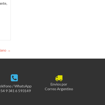
ante,
ndano
→
Envios por
eléfono / WhatsApp
Correo Argentino
54 9 341 6 593149