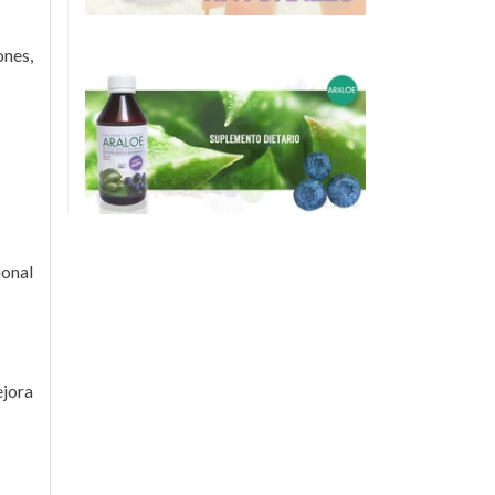
ones,
ional
ejora